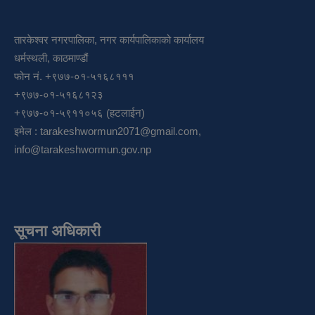
तारकेश्वर नगरपालिका, नगर कार्यपालिकाको कार्यालय
धर्मस्थली, काठमाण्डौं
फोन नं. +९७७-०१-५१६८१११
+९७७-०१-५१६८१२३
+९७७-०१-५९११०५६ (हटलाईन)
इमेल :
tarakeshwormun2071@gmail.com
,
info@tarakeshwormun.gov.np
सूचना अधिकारी