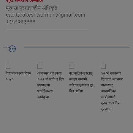
श्री धर्मराज लम्साल
प्रमुख प्रशासकीय अधिकृत
cao.tarakeshwormun@gmail.com
९८५१२६३१११
विश्व वातावरण दिवस
आधारभूत तह (कक्षा
बालबालिकाहरुलाई
१७ औ गणतन्त्र
२०८१
१-५) को लागि २ दिने
कानुन सम्बन्धी
दिवसको अवसरमा
पाठ्यक्रम
सचेतनामुलकको दुई
तारकेश्वर
प्रवोधिकरण
दिने तालिम
नगरपालिका
कार्यक्रम
कार्यालयको
प्राङ्गणमा दिप
प्रज्वलन