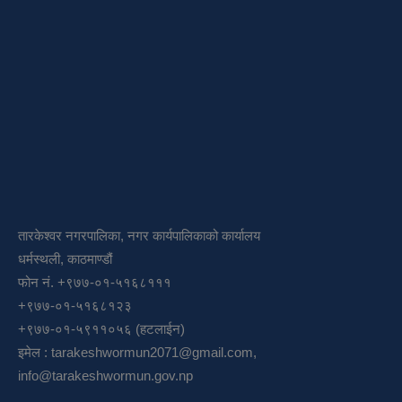
तारकेश्वर नगरपालिका, नगर कार्यपालिकाको कार्यालय
धर्मस्थली, काठमाण्डौं
फोन नं. +९७७-०१-५१६८१११
+९७७-०१-५१६८१२३
+९७७-०१-५९११०५६ (हटलाईन)
इमेल :
tarakeshwormun2071@gmail.com
,
info@tarakeshwormun.gov.np