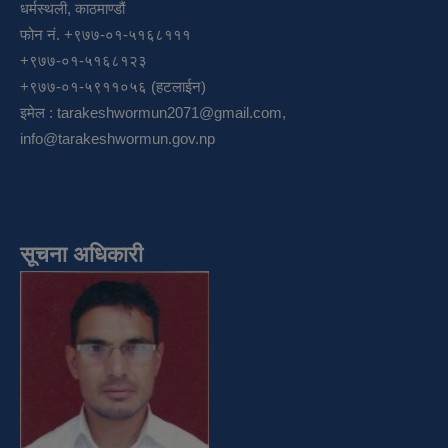
धर्मस्थली, काठमाण्डौं
फोन नं. +९७७-०१-५१६८१११
+९७७-०१-५१६८१२३
+९७७-०१-५९११०५६ (हटलाईन)
इमेल :
tarakeshwormun2071@gmail.com
,
info@tarakeshwormun.gov.np
सूचना अधिकारी