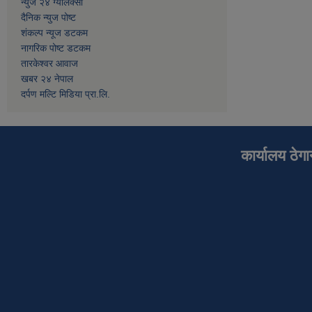
न्युज २४ ग्यालेक्सी
दैनिक न्युज पोष्ट
शंकल्प न्यूज डटकम
नागरिक पोष्ट डटकम
तारकेश्वर आवाज
खबर २४ नेपाल
दर्पण मल्टि मिडिया प्रा.लि.
कार्यालय ठेग