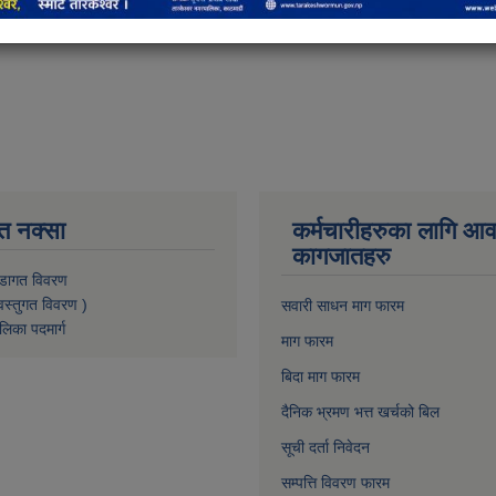
त नक्सा
कर्मचारीहरुका लागि आ
कागजातहरु
डागत विवरण
वस्तुगत विवरण )
सवारी साधन माग फारम
लिका पदमार्ग
माग फारम
बिदा माग फारम
दैनिक भ्रमण भत्त खर्चको बिल
सूची दर्ता निवेदन
सम्पत्ति विवरण फारम