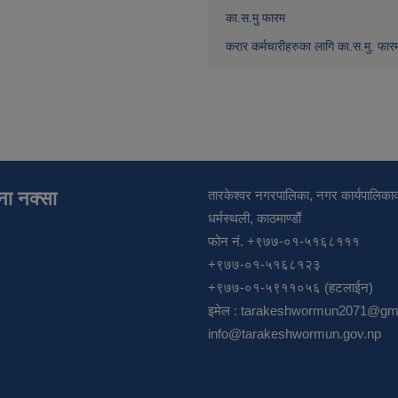
का.स.मु फारम
करार कर्मचारीहरुका लागि का.स.मु. फार
ाना नक्सा
तारकेश्वर नगरपालिका, नगर कार्यपालिकाक
धर्मस्थली, काठमाण्डौं
फोन नं. +९७७-०१-५१६८१११
+९७७-०१-५१६८१२३
+९७७-०१-५९११०५६ (हटलाईन)
इमेल :
tarakeshwormun2071@gma
info@tarakeshwormun.gov.np