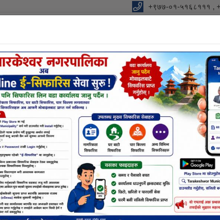
+९७७-०१-५१६८१११ , 
ालिकाको कार्यालय
को आधार "
विधुतीय शुसासन सेवा
शाखा
सूचना तथा जानकारी
निर्णयहर
नक्सा सम्बन्धि छलफलमा सहभागी हुने बारे (सम्पूर्ण नक्
क्रम विवरण
df