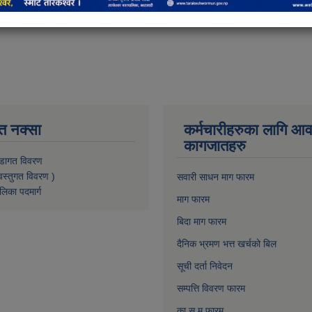
त नक्सा
कर्मचारीहरुका लागि आ
कागजातहरु
डागत विवरण
वस्तुगत विवरण )
सवारी साधन माग फारम
लिका पदमार्ग
माग फारम
बिदा माग फारम
दैनिक भ्रमण भत्त खर्चको बिल
सूची दर्ता निवेदन
सम्पत्ति विवरण फारम
का.स.मु फारम