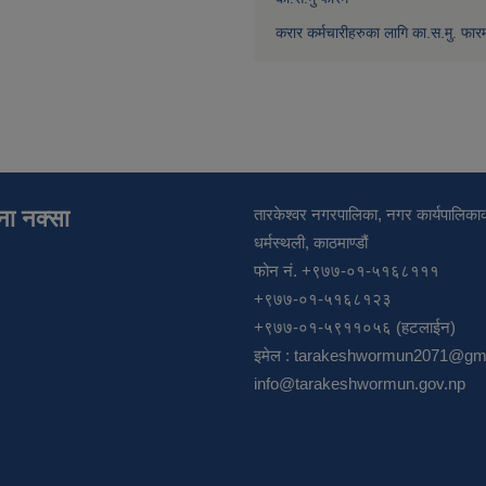
करार कर्मचारीहरुका लागि का.स.मु. फार
ाना नक्सा
तारकेश्वर नगरपालिका, नगर कार्यपालिकाक
धर्मस्थली, काठमाण्डौं
फोन नं. +९७७-०१-५१६८१११
+९७७-०१-५१६८१२३
+९७७-०१-५९११०५६ (हटलाईन)
इमेल :
tarakeshwormun2071@gma
info@tarakeshwormun.gov.np