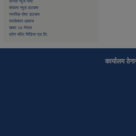
दैनिक न्युज पोष्ट
शंकल्प न्यूज डटकम
नागरिक पोष्ट डटकम
तारकेश्वर आवाज
खबर २४ नेपाल
दर्पण मल्टि मिडिया प्रा.लि.
कार्यालय ठेग