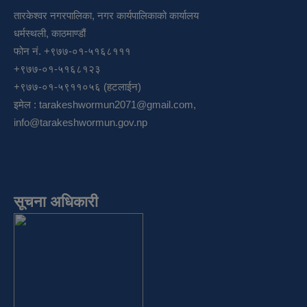
तारकेश्वर नगरपालिका, नगर कार्यपालिकाको कार्यालय
धर्मस्थली, काठमाण्डौं
फोन नं. +९७७-०१-५१६८१११
+९७७-०१-५१६८१२३
+९७७-०१-५९११०५६ (हटलाईन)
इमेल :
tarakeshwormun2071@gmail.com
,
info@tarakeshwormun.gov.np
सूचना अधिकारी