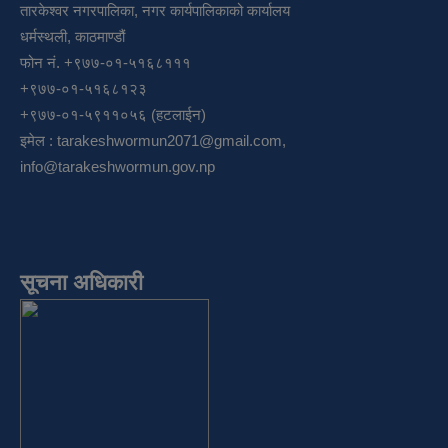
तारकेश्वर नगरपालिका, नगर कार्यपालिकाको कार्यालय
धर्मस्थली, काठमाण्डौं
फोन नं. +९७७-०१-५१६८१११
+९७७-०१-५१६८१२३
+९७७-०१-५९११०५६ (हटलाईन)
इमेल :
tarakeshwormun2071@gmail.com
,
info@tarakeshwormun.gov.np
सूचना अधिकारी