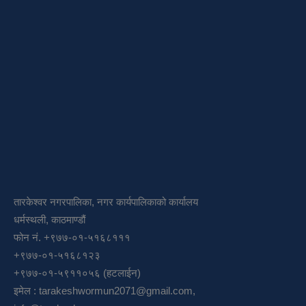
तारकेश्वर नगरपालिका, नगर कार्यपालिकाको कार्यालय
धर्मस्थली, काठमाण्डौं
फोन नं. +९७७-०१-५१६८१११
+९७७-०१-५१६८१२३
+९७७-०१-५९११०५६ (हटलाईन)
इमेल :
tarakeshwormun2071@gmail.com
,