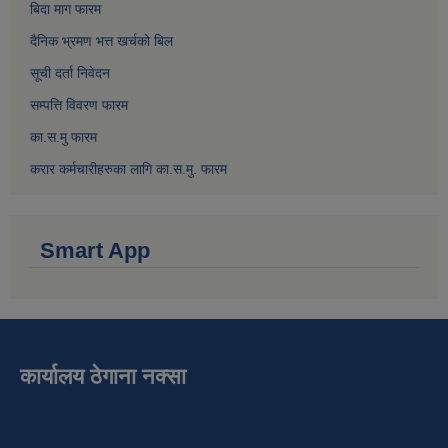
बिदा माग फारम
दैनिक भ्रमण भत्त खर्चको बिल
सूची दर्ता निवेदन
सम्पत्ति विवरण फारम
का.स.मु फारम
करार कर्मचारीहरुका लागि का.स.मु. फारम
Smart App
कार्यालय ठेगाना नक्सा