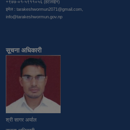
+९७७-०१-५९११०५६ (हटलाईन)
इमेल :
tarakeshwormun2071@gmail.com
,
info@tarakeshwormun.gov.np
सूचना अधिकारी
श्री सागर अर्याल