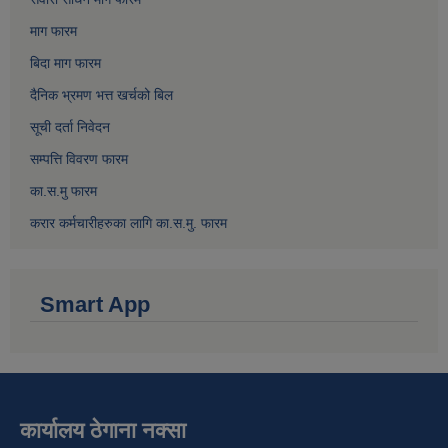
माग फारम
बिदा माग फारम
दैनिक भ्रमण भत्त खर्चको बिल
सूची दर्ता निवेदन
सम्पत्ति विवरण फारम
का.स.मु फारम
करार कर्मचारीहरुका लागि का.स.मु. फारम
Smart App
कार्यालय ठेगाना नक्सा