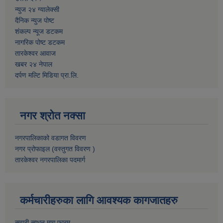
न्युज २४ ग्यालेक्सी
दैनिक न्युज पोष्ट
शंकल्प न्यूज डटकम
नागरिक पोष्ट डटकम
तारकेश्वर आवाज
खबर २४ नेपाल
दर्पण मल्टि मिडिया प्रा.लि.
नगर श्रोत नक्सा
नगरपालिकाको वडागत विवरण
नगर प्रोफाइल (वस्तुगत विवरण )
तारकेश्वर नगरपालिका पदमार्ग
कर्मचारीहरुका लागि आवश्यक कागजातहरु
सवारी साधन माग फारम