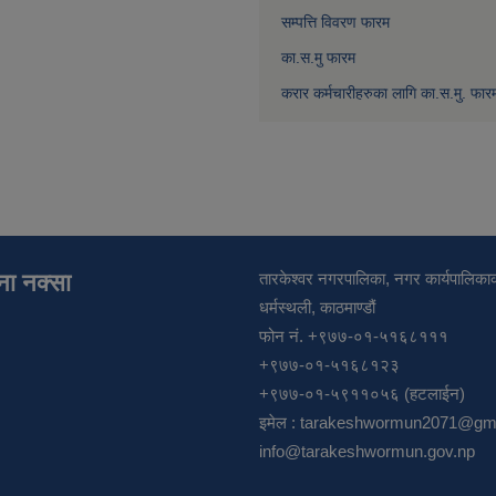
सम्पत्ति विवरण फारम
का.स.मु फारम
करार कर्मचारीहरुका लागि का.स.मु. फार
ाना नक्सा
तारकेश्वर नगरपालिका, नगर कार्यपालिकाक
धर्मस्थली, काठमाण्डौं
फोन नं. +९७७-०१-५१६८१११
+९७७-०१-५१६८१२३
+९७७-०१-५९११०५६ (हटलाईन)
इमेल :
tarakeshwormun2071@gma
info@tarakeshwormun.gov.np