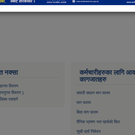
त नक्सा
कर्मचारीहरुका लागि आ
कागजातहरु
डागत विवरण
वस्तुगत विवरण )
सवारी साधन माग फारम
लिका पदमार्ग
माग फारम
बिदा माग फारम
दैनिक भ्रमण भत्त खर्चको बिल
सूची दर्ता निवेदन