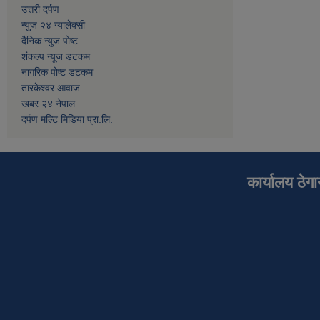
उत्तरी दर्पण
न्युज २४ ग्यालेक्सी
दैनिक न्युज पोष्ट
शंकल्प न्यूज डटकम
नागरिक पोष्ट डटकम
तारकेश्वर आवाज
खबर २४ नेपाल
दर्पण मल्टि मिडिया प्रा.लि.
कार्यालय ठेग