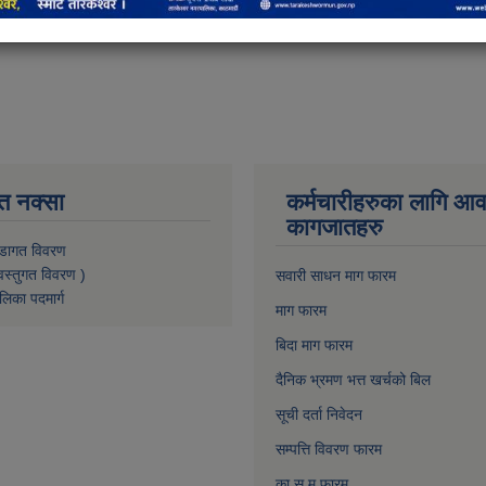
त नक्सा
कर्मचारीहरुका लागि आ
कागजातहरु
डागत विवरण
वस्तुगत विवरण )
सवारी साधन माग फारम
लिका पदमार्ग
माग फारम
बिदा माग फारम
दैनिक भ्रमण भत्त खर्चको बिल
सूची दर्ता निवेदन
सम्पत्ति विवरण फारम
का.स.मु फारम