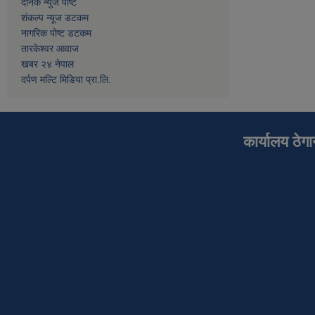
दैनिक न्युज पोष्ट
शंकल्प न्यूज डटकम
नागरिक पोष्ट डटकम
तारकेश्वर आवाज
खबर २४ नेपाल
दर्पण मल्टि मिडिया प्रा.लि.
कार्यालय ठेग