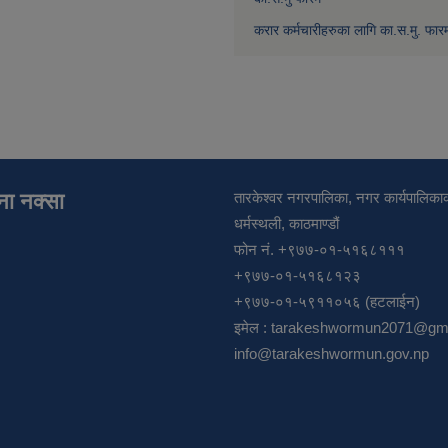
करार कर्मचारीहरुका लागि का.स.मु. फार
ाना नक्सा
तारकेश्वर नगरपालिका, नगर कार्यपालिकाक
धर्मस्थली, काठमाण्डौं
फोन नं. +९७७-०१-५१६८१११
+९७७-०१-५१६८१२३
+९७७-०१-५९११०५६ (हटलाईन)
इमेल :
tarakeshwormun2071@gma
info@tarakeshwormun.gov.np