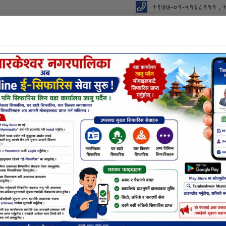
+९७७-०१-५१६८१११ , 
ालिकाको कार्यालय
को आधार "
विधुतीय शुसासन सेवा
शाखा
सूचना तथा जानकारी
निर्णयहर
नक्सा सम्बन्धि छलफलमा सहभागी हुने बारे (सम्पू
खि सुचारू हुने