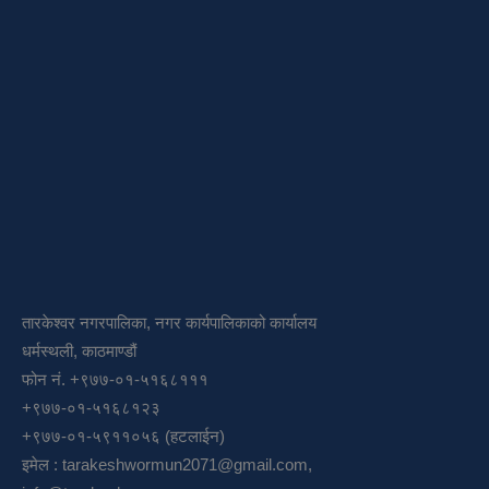
तारकेश्वर नगरपालिका, नगर कार्यपालिकाको कार्यालय
धर्मस्थली, काठमाण्डौं
फोन नं. +९७७-०१-५१६८१११
+९७७-०१-५१६८१२३
+९७७-०१-५९११०५६ (हटलाईन)
इमेल :
tarakeshwormun2071@gmail.com
,