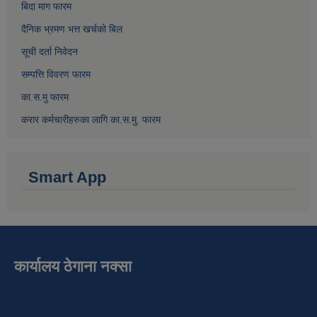
बिदा माग फारम
दैनिक भ्रमण भत्त खर्चको बिल
सूची दर्ता निवेदन
सम्पत्ति विवरण फारम
का.स.मु फारम
करार कर्मचारीहरुका लागि का.स.मु. फारम
Smart App
कार्यालय ठेगाना नक्सा