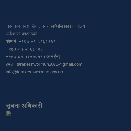
तारकेश्वर नगरपालिका, नगर कार्यपालिकाको कार्यालय
धर्मस्थली, काठमाण्डौं
फोन नं. +९७७-०१-५१६८१११
+९७७-०१-५१६८१२३
+९७७-०१-५९११०५६ (हटलाईन)
इमेल :
tarakeshwormun2071@gmail.com
,
info@tarakeshwormun.gov.np
सूचना अधिकारी