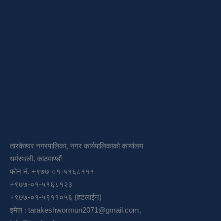
तारकेश्वर नगरपालिका, नगर कार्यपालिकाको कार्यालय
धर्मस्थली, काठमाण्डौं
फोन नं. +९७७-०१-५१६८१११
+९७७-०१-५१६८१२३
+९७७-०१-५९११०५६ (हटलाईन)
इमेल :
tarakeshwormun2071@gmail.com
,