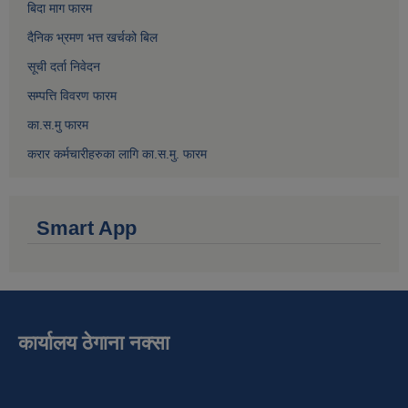
बिदा माग फारम
दैनिक भ्रमण भत्त खर्चको बिल
सूची दर्ता निवेदन
सम्पत्ति विवरण फारम
का.स.मु फारम
करार कर्मचारीहरुका लागि का.स.मु. फारम
Smart App
कार्यालय ठेगाना नक्सा