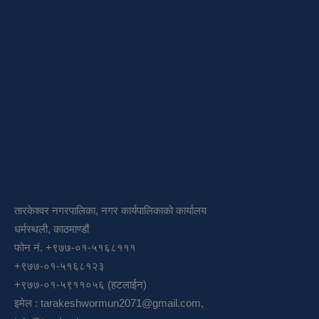
तारकेश्वर नगरपालिका, नगर कार्यपालिकाको कार्यालय
धर्मस्थली, काठमाण्डौं
फोन नं. +९७७-०१-५१६८१११
+९७७-०१-५१६८१२३
+९७७-०१-५९११०५६ (हटलाईन)
इमेल :
tarakeshwormun2071@gmail.com
,