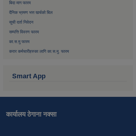
बिदा माग फारम
दैनिक भ्रमण भत्त खर्चको बिल
सूची दर्ता निवेदन
सम्पत्ति विवरण फारम
का.स.मु फारम
करार कर्मचारीहरुका लागि का.स.मु. फारम
Smart App
कार्यालय ठेगाना नक्सा