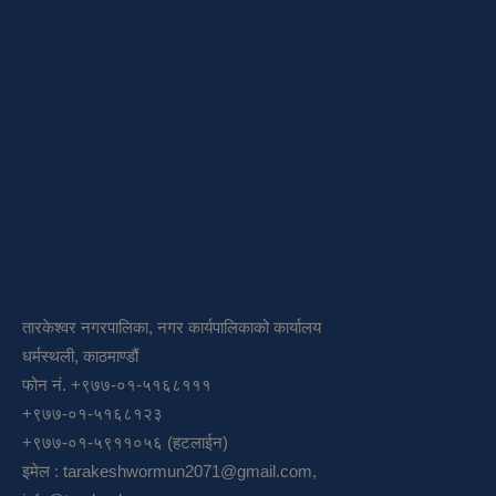
तारकेश्वर नगरपालिका, नगर कार्यपालिकाको कार्यालय
धर्मस्थली, काठमाण्डौं
फोन नं. +९७७-०१-५१६८१११
+९७७-०१-५१६८१२३
+९७७-०१-५९११०५६ (हटलाईन)
इमेल :
tarakeshwormun2071@gmail.com
,