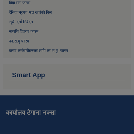
बिदा माग फारम
दैनिक भ्रमण भत्त खर्चको बिल
सूची दर्ता निवेदन
सम्पत्ति विवरण फारम
का.स.मु फारम
करार कर्मचारीहरुका लागि का.स.मु. फारम
Smart App
कार्यालय ठेगाना नक्सा