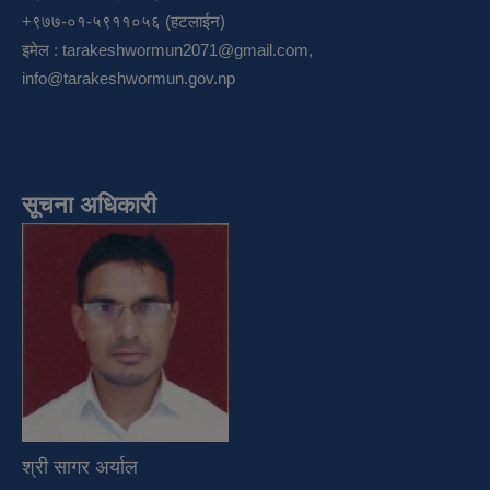
+९७७-०१-५९११०५६ (हटलाईन)
इमेल :
tarakeshwormun2071@gmail.com
,
info@tarakeshwormun.gov.np
सूचना अधिकारी
श्री सागर अर्याल