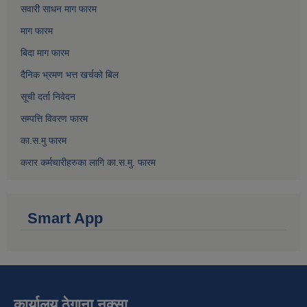
सवारी साधन माग फारम
माग फारम
बिदा माग फारम
दैनिक भ्रमण भत्त खर्चको बिल
सूची दर्ता निवेदन
सम्पत्ति विवरण फारम
का.स.मु फारम
करार कर्मचारीहरुका लागि का.स.मु. फारम
Smart App
कार्यालय ठेगाना नक्सा