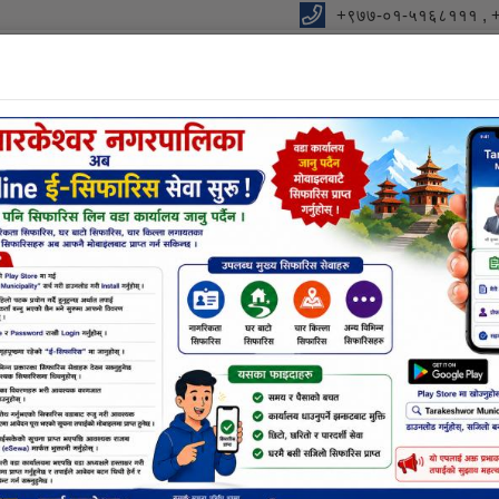
+९७७-०१-५१६८१११ , 
विधुतीय शुसासन सेवा
शाखा
सूचना तथा जानकारी
निर्णयहर
नक्सा सम्बन्धि छलफलमा सहभ
पत्र