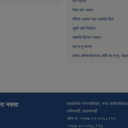
माग फारम
बिदा माग फारम
दैनिक भ्रमण भत्त खर्चको बिल
सूची दर्ता निवेदन
सम्पत्ति विवरण फारम
का.स.मु फारम
करार कर्मचारीहरुका लागि का.स.मु. फार
ाना नक्सा
तारकेश्वर नगरपालिका, नगर कार्यपालिकाक
धर्मस्थली, काठमाण्डौं
फोन नं. +९७७-०१-५१६८१११
+९७७-०१-५१६८१२३