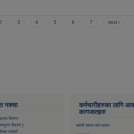
2
3
4
5
6
7
next ›
त नक्सा
कर्मचारीहरुका लागि आ
कागजातहरु
डागत विवरण
वस्तुगत विवरण )
सवारी साधन माग फारम
लिका पदमार्ग