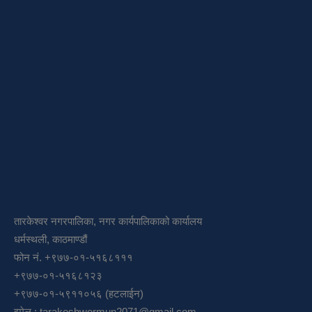
तारकेश्वर नगरपालिका, नगर कार्यपालिकाको कार्यालय
धर्मस्थली, काठमाण्डौं
फोन नं. +९७७-०१-५१६८१११
+९७७-०१-५१६८१२३
+९७७-०१-५९११०५६ (हटलाईन)
इमेल :
tarakeshwormun2071@gmail.com
,