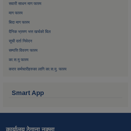
सवारी साधन माग फारम
माग फारम
बिदा माग फारम
दैनिक भ्रमण भत्त खर्चको बिल
सूची दर्ता निवेदन
सम्पत्ति विवरण फारम
का.स.मु फारम
करार कर्मचारीहरुका लागि का.स.मु. फारम
Smart App
कार्यालय ठेगाना नक्सा