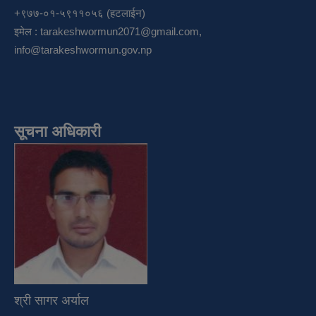
+९७७-०१-५९११०५६ (हटलाईन)
इमेल :
tarakeshwormun2071@gmail.com
,
info@tarakeshwormun.gov.np
सूचना अधिकारी
श्री सागर अर्याल