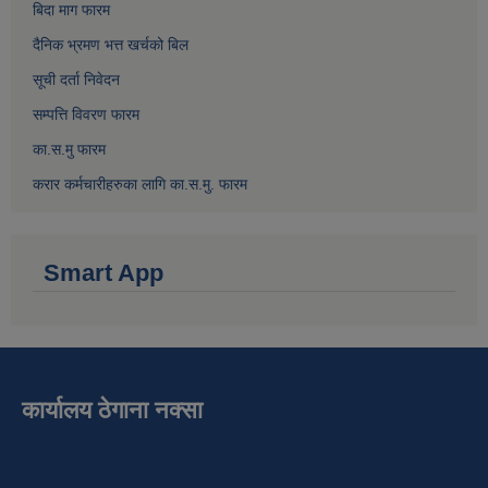
बिदा माग फारम
दैनिक भ्रमण भत्त खर्चको बिल
सूची दर्ता निवेदन
सम्पत्ति विवरण फारम
का.स.मु फारम
करार कर्मचारीहरुका लागि का.स.मु. फारम
Smart App
कार्यालय ठेगाना नक्सा