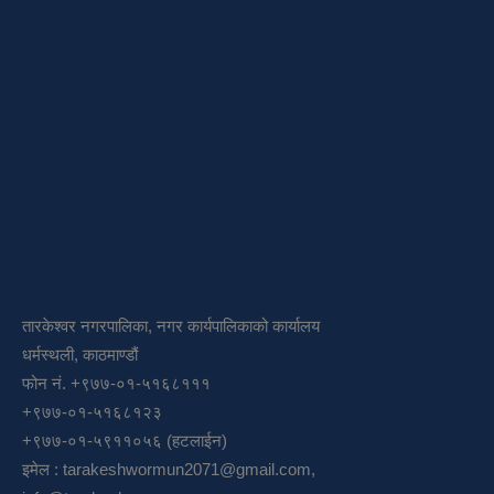
तारकेश्वर नगरपालिका, नगर कार्यपालिकाको कार्यालय
धर्मस्थली, काठमाण्डौं
फोन नं. +९७७-०१-५१६८१११
+९७७-०१-५१६८१२३
+९७७-०१-५९११०५६ (हटलाईन)
इमेल :
tarakeshwormun2071@gmail.com
,