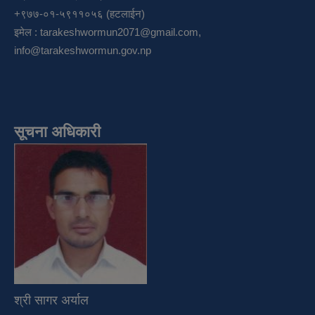
+९७७-०१-५९११०५६ (हटलाईन)
इमेल :
tarakeshwormun2071@gmail.com
,
info@tarakeshwormun.gov.np
सूचना अधिकारी
श्री सागर अर्याल