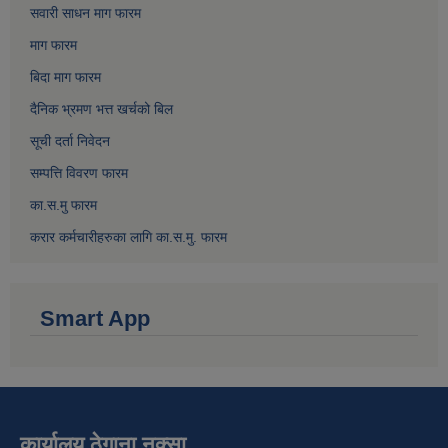
सवारी साधन माग फारम
माग फारम
बिदा माग फारम
दैनिक भ्रमण भत्त खर्चको बिल
सूची दर्ता निवेदन
सम्पत्ति विवरण फारम
का.स.मु फारम
करार कर्मचारीहरुका लागि का.स.मु. फारम
Smart App
कार्यालय ठेगाना नक्सा