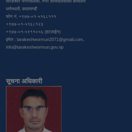
तारकेश्वर नगरपालिका, नगर कार्यपालिकाको कार्यालय
धर्मस्थली, काठमाण्डौं
फोन नं. +९७७-०१-५१६८१११
+९७७-०१-५१६८१२३
+९७७-०१-५९११०५६ (हटलाईन)
इमेल :
tarakeshwormun2071@gmail.com
,
info@tarakeshwormun.gov.np
सूचना अधिकारी