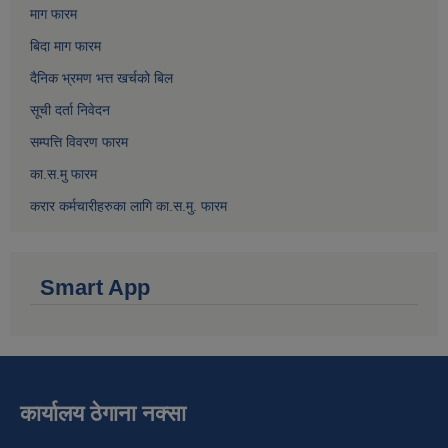
माग फारम
बिदा माग फारम
दैनिक भ्रमण भत्त खर्चको बिल
सूची दर्ता निवेदन
सम्पत्ति विवरण फारम
का.स.मु फारम
करार कर्मचारीहरुका लागि का.स.मु. फारम
Smart App
कार्यालय ठेगाना नक्सा