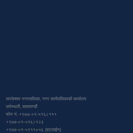
तारकेश्वर नगरपालिका, नगर कार्यपालिकाको कार्यालय
धर्मस्थली, काठमाण्डौं
फोन नं. +९७७-०१-५१६८१११
+९७७-०१-५१६८१२३
+९७७-०१-५९११०५६ (हटलाईन)