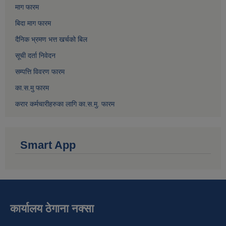
माग फारम
बिदा माग फारम
दैनिक भ्रमण भत्त खर्चको बिल
सूची दर्ता निवेदन
सम्पत्ति विवरण फारम
का.स.मु फारम
करार कर्मचारीहरुका लागि का.स.मु. फारम
Smart App
कार्यालय ठेगाना नक्सा