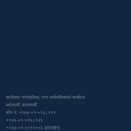
तारकेश्वर नगरपालिका, नगर कार्यपालिकाको कार्यालय
धर्मस्थली, काठमाण्डौं
फोन नं. +९७७-०१-५१६८१११
+९७७-०१-५१६८१२३
+९७७-०१-५९११०५६ (हटलाईन)